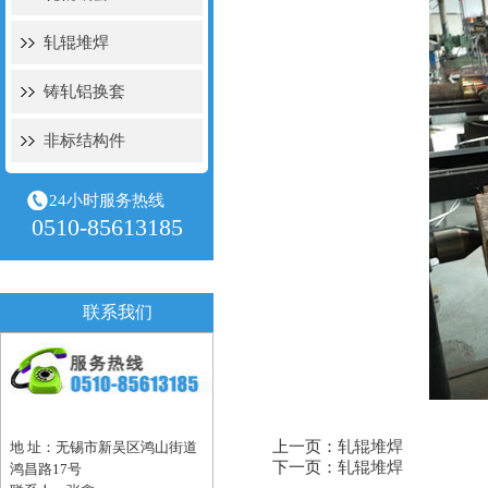
轧辊堆焊
铸轧铝换套
非标结构件
24小时服务热线
0510-85613185
联系我们
上一页：
轧辊堆焊
地 址：无锡市新吴区鸿山街道
下一页：
轧辊堆焊
鸿昌路17号