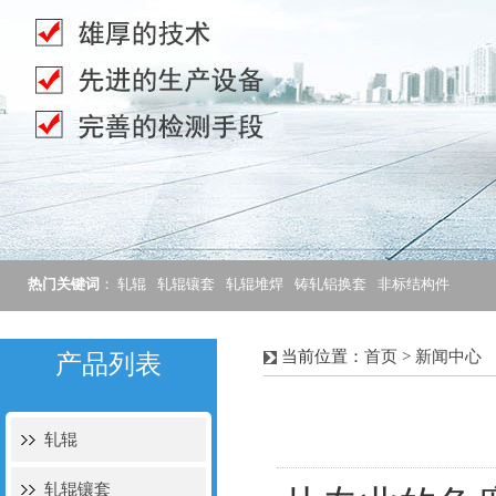
热门关键词
：
轧辊
轧辊镶套
轧辊堆焊
铸轧铝换套
非标结构件
当前位置：
首页
>
新闻中心
产品列表
PRODUCTLIST
轧辊
轧辊镶套