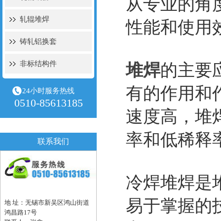
从专业的角
轧辊堆焊
性能和使用
铸轧铝换套
非标结构件
堆焊
的主要
有的作用和
24小时服务热线
0510-85613185
速度高，堆
率和低稀释
联系我们
冷焊堆焊是
易于掌握的
地 址：无锡市新吴区鸿山街道
鸿昌路17号