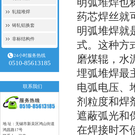
明弧
堆焊
也
轧辊堆焊
药芯焊丝就
铸轧铝换套
明弧堆焊就
非标结构件
式。这种方
24小时服务热线
磨煤辊，水
0510-85613185
埋弧堆焊最
电弧电压、
联系我们
剂粒度和焊
遮蔽弧光和
地 址：无锡市新吴区鸿山街道
在焊接时不
鸿昌路17号