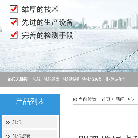
热门关键词
：
轧辊
轧辊镶套
轧辊堆焊
铸轧铝换套
非标结构件
当前位置：
首页
>
新闻中心
产品列表
PRODUCTLIST
轧辊
轧辊镶套